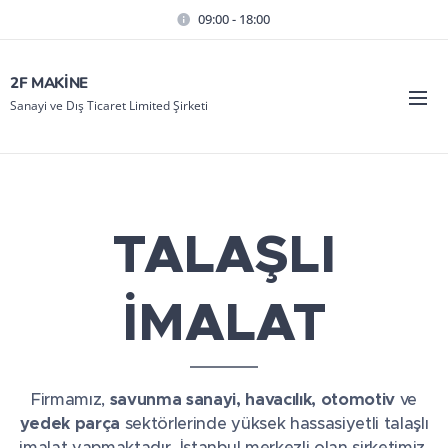
09:00 - 18:00
2F MAKİNE
Sanayi ve Dış Ticaret Limited Şirketi
TALAŞLI
İMALAT
Firmamız,
savunma sanayi, havacılık, otomotiv
ve
yedek parça
sektörlerinde yüksek hassasiyetli talaşlı
imalat yapmaktadır
.
İstanbul merkezli olan şirketimiz,